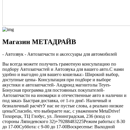
Магазин МЕТАДРАЙВ
- Автозвук - Автозапчасти и аксессуары для автомобилей
Вы всегда можете получить грамотную консультацию по
подбору Автозапчастей и Автозвука для вашего авто.
С нами
удобно и выгодно для вашего кошелька:
- Широкий выбор,
доступные цены
- Консультация при подборе и выборе
акустики и автозапчастей
- Андроид магнитолы Teyes
-
Бонусная программа для постоянных покупателей
-
Автозапчасти на иномарки и отечественные авто в наличии и
под заказ
- Быстрая доставка, от 1-го дня!
- Наличный и
безналичный расчёт
У нас не пустые слова, а реально низкие
цены!
Спасибо, что выбираете нас, с уважением MetaDrive!
Тихорецк, ТЦ Глобус, ул. Ленинградская, 236 (вход со
стороны Ляпидевского 32)
+79288483225
Режим работы:
с 8-30
до 17-00
Суббота: с 9-00 до 17-00
Воскресенье: Выходной